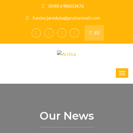
0048 698603476
fundacjareduta@protonmail.com
(0)
Our News