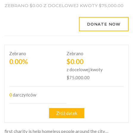
ZEBRANO
$0.00
Z DOCELOWEJ KWOTY
$75,000.00
DONATE NOW
Zebrano
Zebrano
0.00%
$0.00
z docelowej kwoty
$75,000.00
0
darczyńców
Złóż datek
first charity is help homeless people around the city…