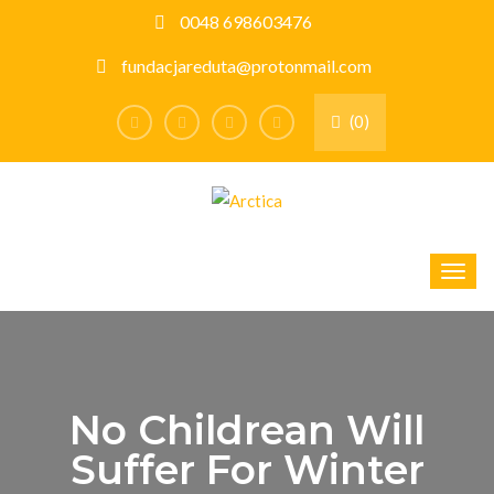
0048 698603476
fundacjareduta@protonmail.com
(0)
No Childrean Will
Suffer For Winter