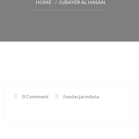
HOME
JUBAYER AL HASAN
0 Comment
fundacjareduta