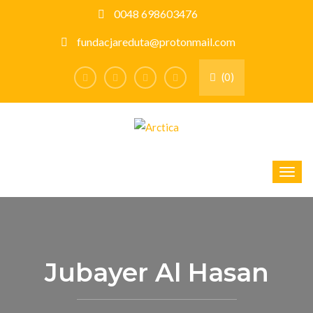
0048 698603476
fundacjareduta@protonmail.com
(0)
Jubayer Al Hasan