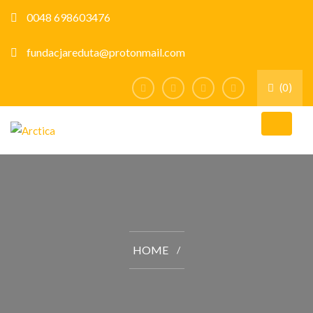
0048 698603476
fundacjareduta@protonmail.com
(0)
HOME