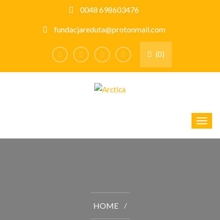
0048 698603476
fundacjareduta@protonmail.com
(0)
HOME