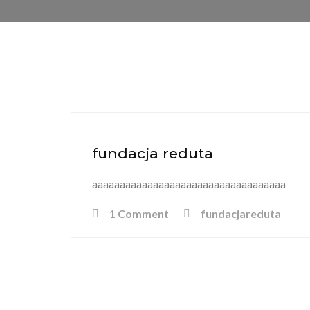
fundacja reduta
aaaaaaaaaaaaaaaaaaaaaaaaaaaaaaaaaaa
1 Comment
fundacjareduta