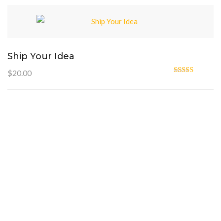
Ship Your Idea
$
20.00
Oceniono
4.33
na 5