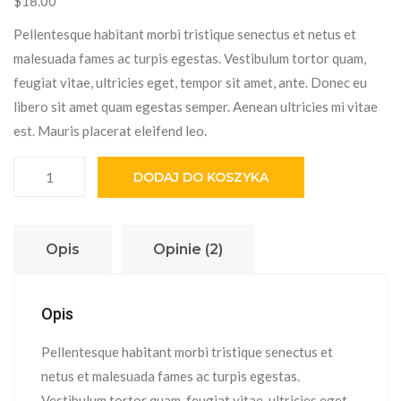
$
18.00
ocen
klientów
Pellentesque habitant morbi tristique senectus et netus et
malesuada fames ac turpis egestas. Vestibulum tortor quam,
feugiat vitae, ultricies eget, tempor sit amet, ante. Donec eu
libero sit amet quam egestas semper. Aenean ultricies mi vitae
est. Mauris placerat eleifend leo.
ilość Happy Ninja
DODAJ DO KOSZYKA
Opis
Opinie (2)
Opis
Pellentesque habitant morbi tristique senectus et
netus et malesuada fames ac turpis egestas.
Vestibulum tortor quam, feugiat vitae, ultricies eget,