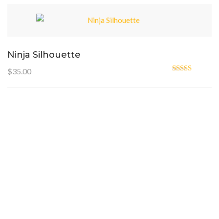
Ninja Silhouette
$
35.00
Oceniono
4.00
na 5