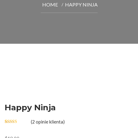
HOME
HAPPY NINJA
Happy Ninja
(
2
opinie klienta)
Oceniony
2
5.00
na 5 na
podstawie