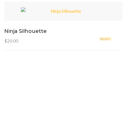
Ninja Silhouette
$
20.00
Oceniono
5.00
na 5