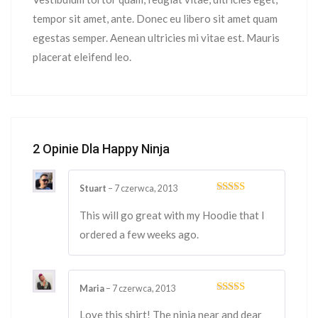
tempor sit amet, ante. Donec eu libero sit amet quam
egestas semper. Aenean ultricies mi vitae est. Mauris
placerat eleifend leo.
2 Opinie Dla
Happy Ninja
Stuart
–
7 czerwca, 2013
Oceniono
5
na 5
This will go great with my Hoodie that I
ordered a few weeks ago.
Maria
–
7 czerwca, 2013
Oceniono
5
na 5
Love this shirt! The ninja near and dear