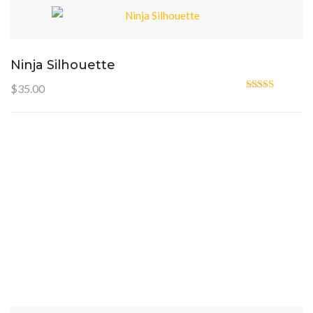
Ninja Silhouette
$
35.00
Oceniono
4.00
na 5