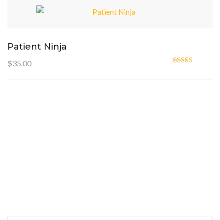
Patient Ninja
$
35.00
Oceniono
4.67
na 5