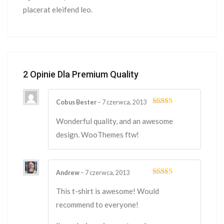
placerat eleifend leo.
2 Opinie Dla
Premium Quality
Cobus Bester
–
7 czerwca, 2013
Oceniono
4
na 5
Wonderful quality, and an awesome
design. WooThemes ftw!
Andrew
–
7 czerwca, 2013
Oceniono
5
na 5
This t-shirt is awesome! Would
recommend to everyone!