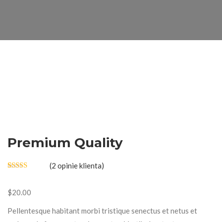
Premium Quality
(
2
opinie klienta)
Oceniony
2
4.50
na 5
na
$
20.00
podstawie
ocen
Pellentesque habitant morbi tristique senectus et netus et
klientów