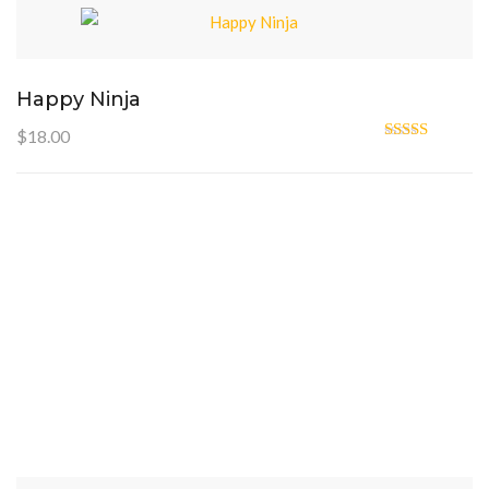
Happy Ninja
$
18.00
Oceniono
5.00
na 5