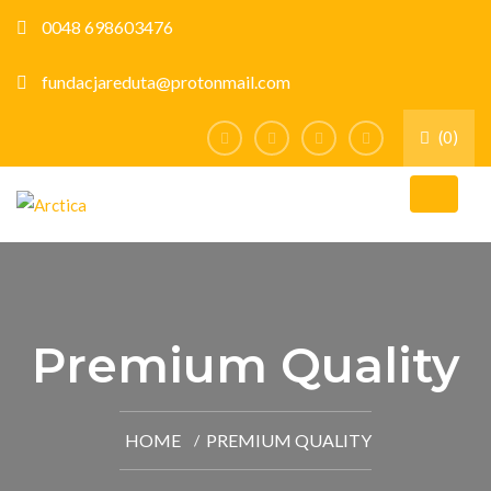
0048 698603476
fundacjareduta@protonmail.com
(0)
Premium Quality
HOME
PREMIUM QUALITY