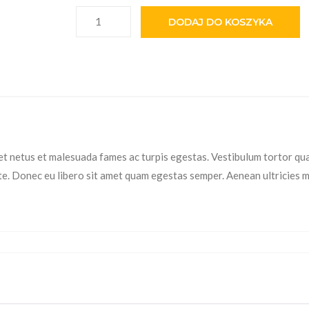
ilość Woo Album #4
DODAJ DO KOSZYKA
et netus et malesuada fames ac turpis egestas. Vestibulum tortor qu
ante. Donec eu libero sit amet quam egestas semper. Aenean ultricies m