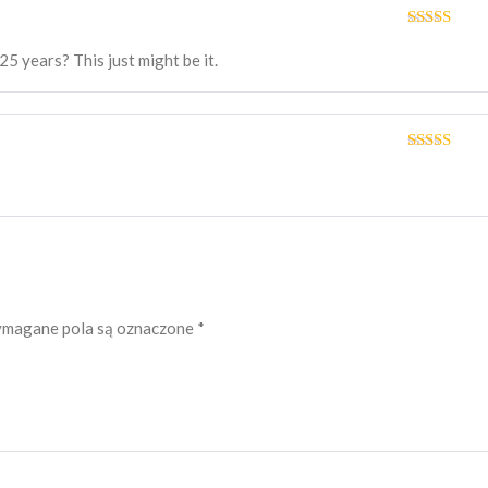
Oceniono
5
na 5
25 years? This just might be it.
Oceniono
5
na 5
magane pola są oznaczone
*