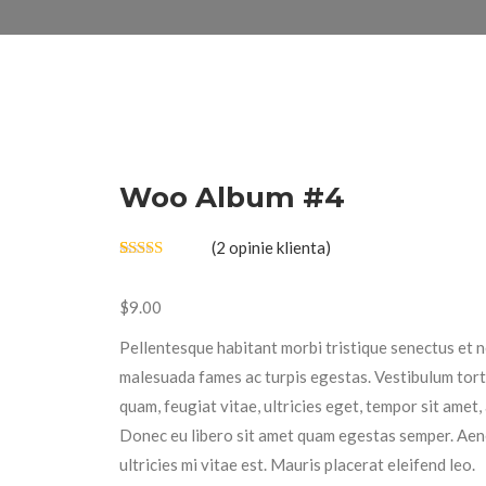
Woo Album #4
(
2
opinie klienta)
Oceniony
2
5.00
na 5 na
podstawie
$
9.00
ocen
klientów
Pellentesque habitant morbi tristique senectus et n
malesuada fames ac turpis egestas. Vestibulum tor
quam, feugiat vitae, ultricies eget, tempor sit amet,
Donec eu libero sit amet quam egestas semper. Ae
ultricies mi vitae est. Mauris placerat eleifend leo.