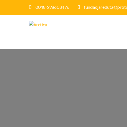
0048 698603476
fundacjareduta@prot