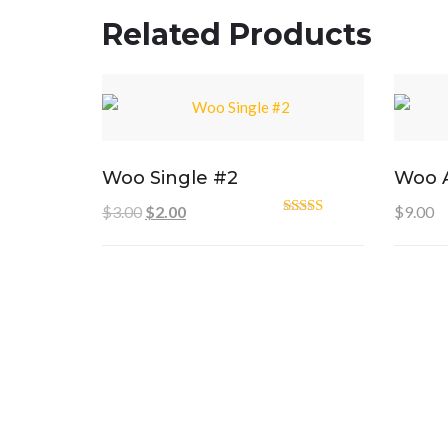
Related Products
Woo Single #2
Woo 
Pierwotna cena wynosiła: $3.00.
Aktualna cena wynosi: $2.00.
$
3.00
$
2.00
$
9.00
Oceniono
4.50
na 5