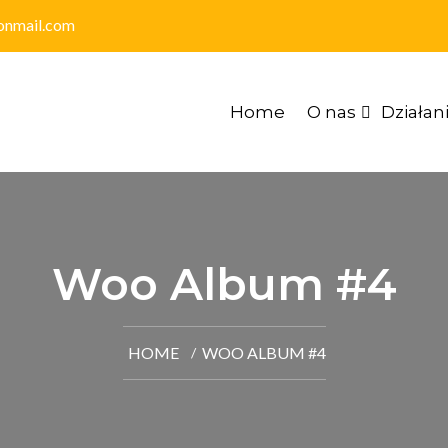
onmail.com
Home
O nas
Działan
Woo Album #4
HOME
WOO ALBUM #4