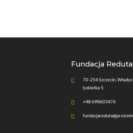
Fundacja Reduta
70-254 Szczecin, Włady
Łokietka 5
+48 698603476
fundacjareduta@protonm