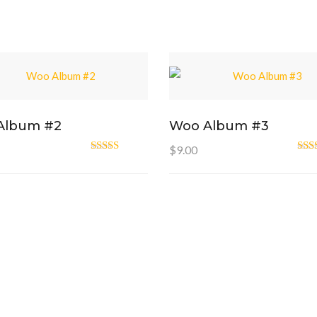
Album #2
Woo Album #3
$
9.00
Oceniono
Oce
4.00
na 5
3.0
5