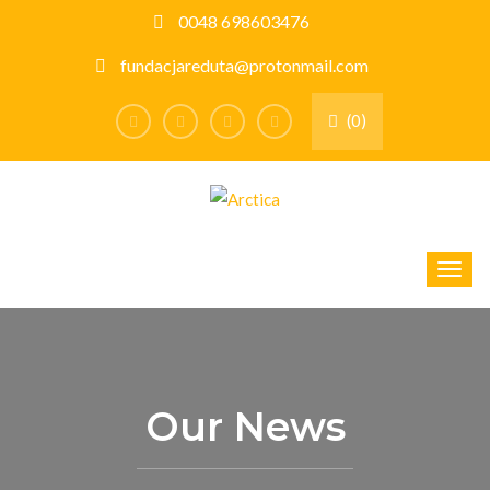
0048 698603476
fundacjareduta@protonmail.com
(0)
Our News