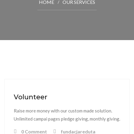
HOME
OUR SERVICES
Volunteer
Raise more money with our custom made solution.
Unlimited campai pages pledge giving, monthly giving.
0 Comment
fundacjareduta