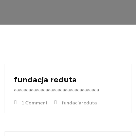
fundacja reduta
aaaaaaaaaaaaaaaaaaaaaaaaaaaaaaaaaaa
1 Comment
fundacjareduta