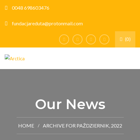
0048 698603476
fundacjareduta@protonmail.com
(0)
Our News
HOME
ARCHIVE FOR PAŹDZIERNIK, 2022