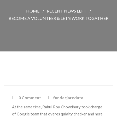
HOME
RECENT NEWS LEFT
BECOME A VOLUNTEER & LET’S WORK TOGATHER
0 Comment
fundacjareduta
At the same time, Rahul Roy Chowdhury took charge
of Google team that overes qulaity checker and here