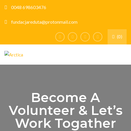
0048 698603476
fundacjareduta@protonmail.com
(0)
Become A
Volunteer & Let’s
Work Togather