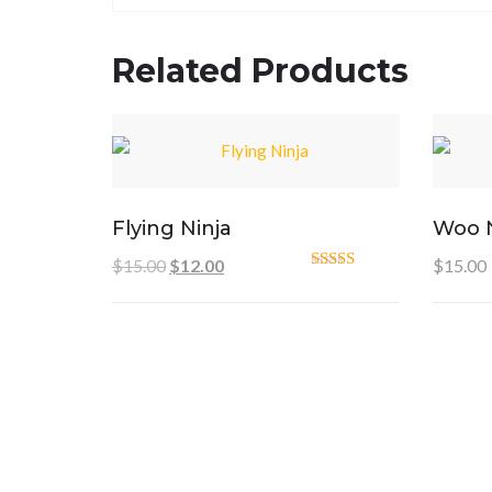
Related Products
Flying Ninja
Woo N
Pierwotna cena wynosiła: $15.00.
Aktualna cena wynosi: $12.00.
$
15.00
$
12.00
$
15.00
Oceniono
4.00
na 5