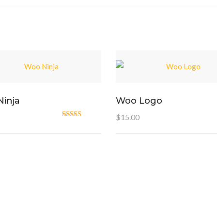
inja
Woo Logo
$
15.00
Oceniono
4.00
na 5