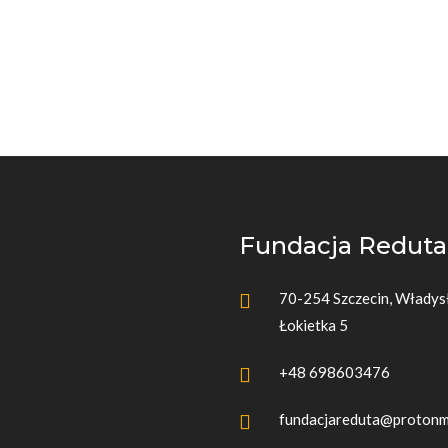
Fundacja Reduta
70-254 Szczecin, Włady
Łokietka 5
+48 698603476
fundacjareduta@protonm