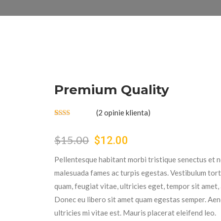
Premium Quality
(
2
opinie klienta)
Oceniony
2
2.00
$
15.00
$
12.00
na 5
Pierwotna cena wynosiła: $15.00.
Aktualna cena wynosi: $12.
na
podstawie
Pellentesque habitant morbi tristique senectus et n
ocen
klientów
malesuada fames ac turpis egestas. Vestibulum tor
quam, feugiat vitae, ultricies eget, tempor sit amet,
Donec eu libero sit amet quam egestas semper. Ae
ultricies mi vitae est. Mauris placerat eleifend leo.