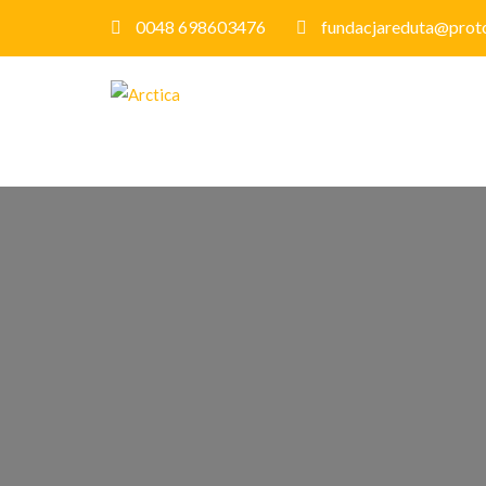
0048 698603476
fundacjareduta@prot