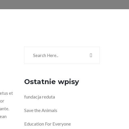
Ostatnie wpisy
00.
etus et
fundacja reduta
tor
 ante.
Save the Animals
nean
Education For Everyone