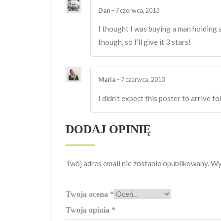
Dan
–
7 czerwca, 2013
I thought I was buying a man holding a
though, so I’ll give it 3 stars!
Maria
–
7 czerwca, 2013
I didn’t expect this poster to arrive f
DODAJ OPINIĘ
Twój adres email nie zostanie opublikowany.
Wy
Twoja ocena
*
Twoja opinia
*