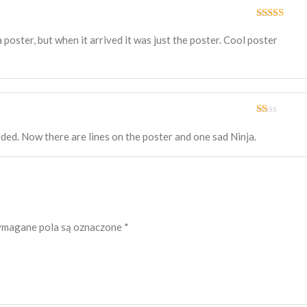
Oceniono
3
na 5
 poster, but when it arrived it was just the poster. Cool poster
Oceniono
1
olded. Now there are lines on the poster and one sad Ninja.
na
5
magane pola są oznaczone
*